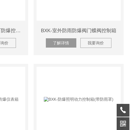
BXK-户外防雨储煤洗煤厂防爆控制箱
BXK-室外防雨防爆阀门蝶阀控制箱
要询价
了解详情
我要询价