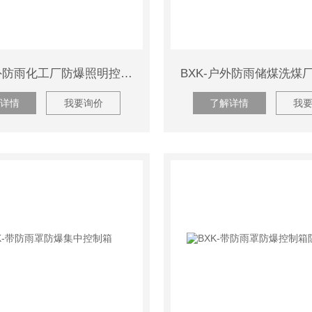
BXK-户外防雨化工厂防爆照明控制箱
详情
我要询价
了解详情
我