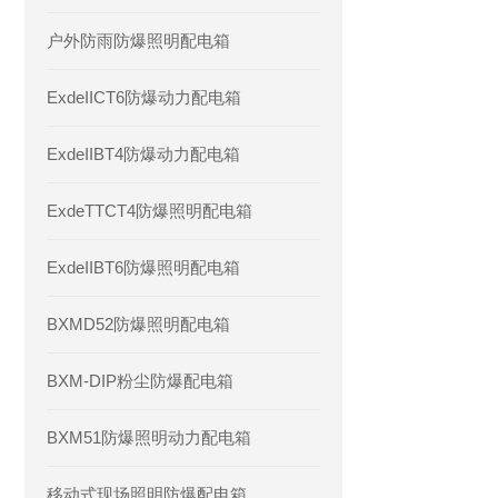
户外防雨防爆照明配电箱
ExdeIICT6防爆动力配电箱
ExdeIIBT4防爆动力配电箱
ExdeTTCT4防爆照明配电箱
ExdeIIBT6防爆照明配电箱
BXMD52防爆照明配电箱
BXM-DIP粉尘防爆配电箱
BXM51防爆照明动力配电箱
移动式现场照明防爆配电箱