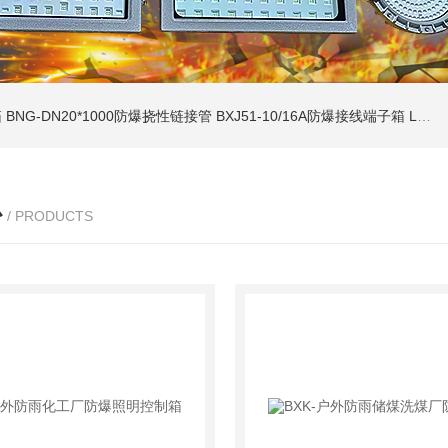
箱
BNG-DN20*1000防爆挠性链接管
BXJ51-10/16A防爆接线端子箱
LCZ-zcfb系列户外防雨挂墙式防爆操作柱
心
/ PRODUCTS