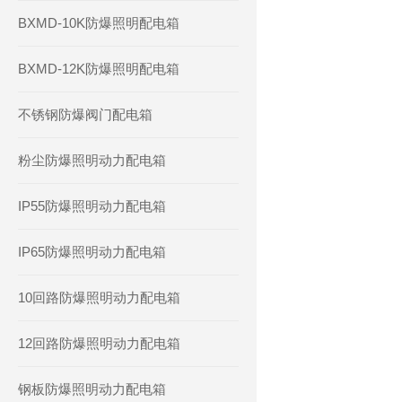
BXMD-10K防爆照明配电箱
BXMD-12K防爆照明配电箱
不锈钢防爆阀门配电箱
粉尘防爆照明动力配电箱
IP55防爆照明动力配电箱
IP65防爆照明动力配电箱
10回路防爆照明动力配电箱
12回路防爆照明动力配电箱
钢板防爆照明动力配电箱