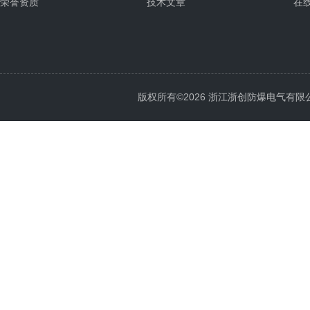
荣誉资质
技术文章
在
版权所有©2026 浙江浙创防爆电气有限公司 Al