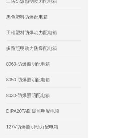
三防防爆照明动力配电箱
黑色塑料防爆配电箱
工程塑料防爆动力配电箱
多路照明动力防爆配电箱
8060-防爆照明配电箱
8050-防爆照明配电箱
8030-防爆照明配电箱
DIPA20TA防爆照明配电箱
127V防爆照明动力配电箱