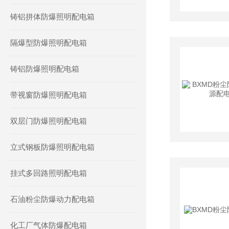
铸铝拼体防爆照明配电箱
隔爆型防爆照明配电箱
铸铝防爆照明配电箱
带视窗防爆照明配电箱
双层门防爆照明配电箱
立式钢板防爆照明配电箱
挂式多回路照明配电箱
石油粉尘防爆动力配电箱
化工厂气体防爆配电箱