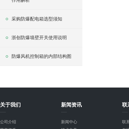
作用解析
采购防爆配电箱选型须知
浙创防爆墙壁开关使用说明
防爆风机控制箱的内部结构图
关于我们
新闻资讯
联
公司介绍
新闻中心
联