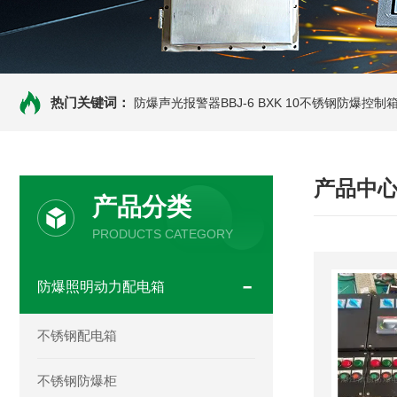
热门关键词：
防爆声光报警器BBJ-6
BXK 10不锈钢防爆控制
产品中
产品分类
PRODUCTS CATEGORY
防爆照明动力配电箱
不锈钢配电箱
不锈钢防爆柜