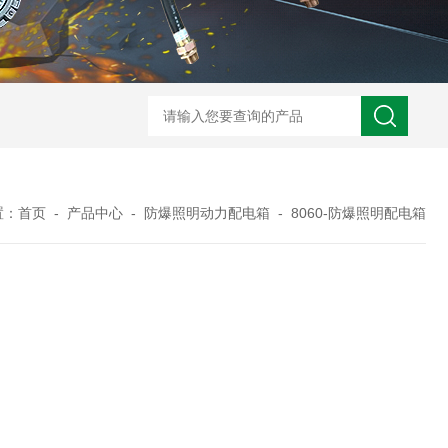
zcfb系列防爆（电磁启动）配电箱
防
置：
首页
-
产品中心
-
防爆照明动力配电箱
-
8060-防爆照明配电箱