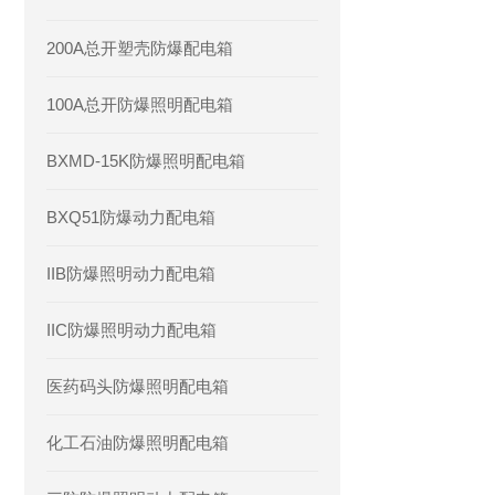
200A总开塑壳防爆配电箱
100A总开防爆照明配电箱
BXMD-15K防爆照明配电箱
BXQ51防爆动力配电箱
IIB防爆照明动力配电箱
IIC防爆照明动力配电箱
医药码头防爆照明配电箱
化工石油防爆照明配电箱