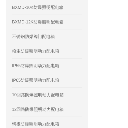
BXMD-10K防爆照明配电箱
BXMD-12K防爆照明配电箱
不锈钢防爆阀门配电箱
粉尘防爆照明动力配电箱
IP55防爆照明动力配电箱
IP65防爆照明动力配电箱
10回路防爆照明动力配电箱
12回路防爆照明动力配电箱
钢板防爆照明动力配电箱