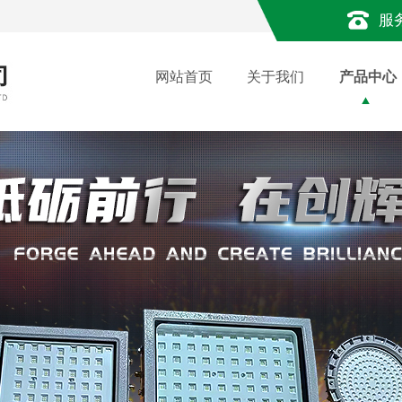
服
网站首页
关于我们
产品中心