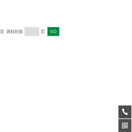
 末页 跳转到第
页