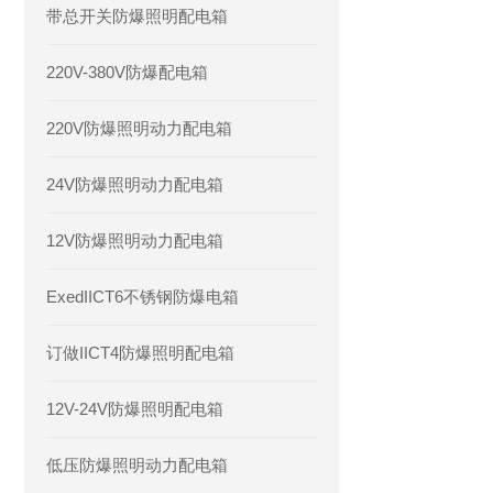
带总开关防爆照明配电箱
220V-380V防爆配电箱
220V防爆照明动力配电箱
24V防爆照明动力配电箱
12V防爆照明动力配电箱
ExedIICT6不锈钢防爆电箱
订做IICT4防爆照明配电箱
12V-24V防爆照明配电箱
低压防爆照明动力配电箱