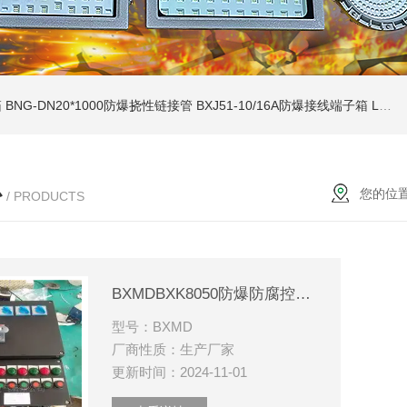
箱
BNG-DN20*1000防爆挠性链接管
BXJ51-10/16A防爆接线端子箱
LCZ-zcfb系列户外防雨挂墙式防爆操作柱
心
您的位
/ PRODUCTS
BXMDBXK8050防爆防腐控制箱,化工厂防爆箱
型号：BXMD
厂商性质：生产厂家
更新时间：2024-11-01