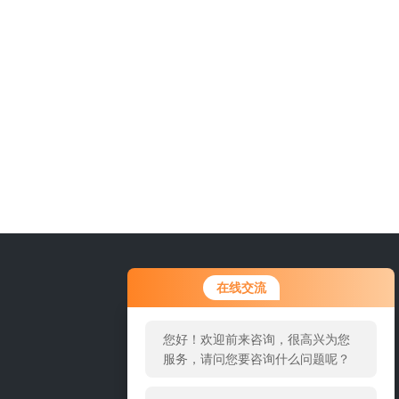
您好！欢迎前来咨询，很高兴为您
15967777917
在线交流
服务，请问您要咨询什么问题呢？
您好，看您停留很久了，是否找到
了需求产品，您可以直接在线与我
联系！