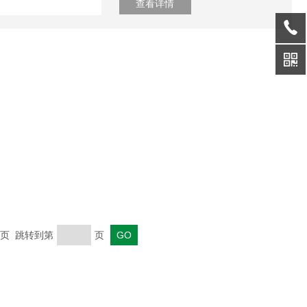
查看详情
 末页 跳转到第
页