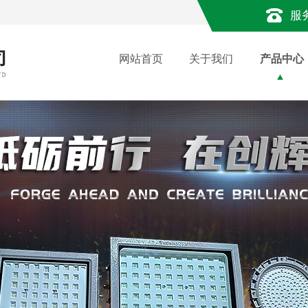
服
网站首页
关于我们
产品中心