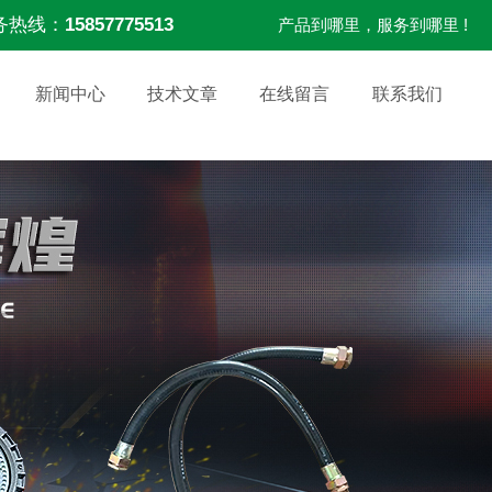
务热线：
15857775513
产品到哪里，服务到哪里 !
新闻中心
技术文章
在线留言
联系我们