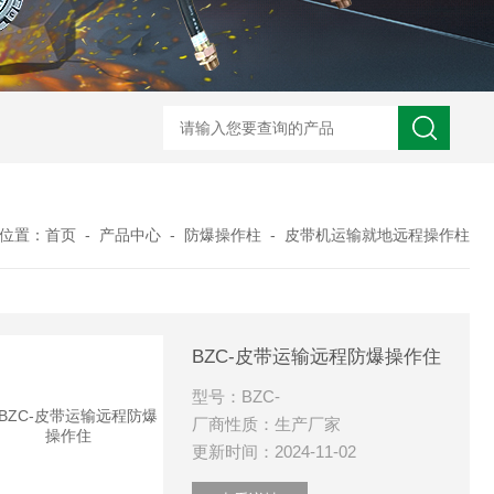
zcfb系列防爆（电磁启动）配电箱
防
位置：
首页
-
产品中心
-
防爆操作柱
-
皮带机运输就地远程操作柱
BZC-皮带运输远程防爆操作住
型号：BZC-
厂商性质：生产厂家
更新时间：2024-11-02