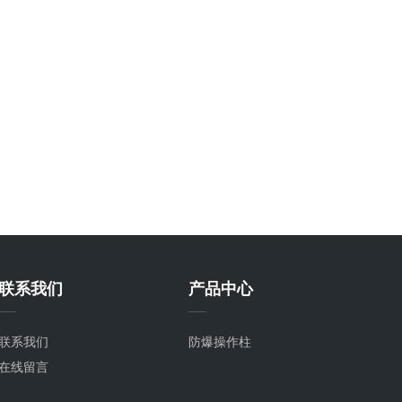
联系我们
产品中心
联系我们
防爆操作柱
在线留言