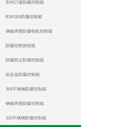
BXK订做防爆控制箱
BXK304防爆控制箱
钢板焊接防爆电机控制箱
防爆控制按钮箱
防爆防尘防腐控制箱
铝合金防爆控制箱
304不锈钢防爆控制箱
钢板焊接防爆控制箱
316不锈钢防爆控制箱