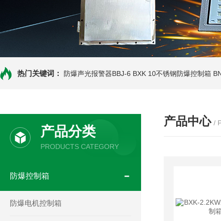
热门关键词：
防爆声光报警器BBJ-6
BXK 10不锈钢防爆控制箱
B
产品中心
/
产品分类
PRODUCTS CATEGORY
防爆控制箱
防爆电机控制箱