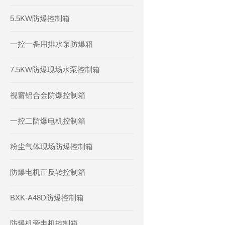
5.5KW防爆控制箱
一控一备用排水泵防爆箱
7.5KW防爆现场水泵控制箱
视窗铝合金防爆控制箱
一控二防爆电机控制箱
粉尘气体现场防爆控制箱
防爆电机正反转控制箱
BXK-A48D防爆控制箱
防爆机旁电机控制箱