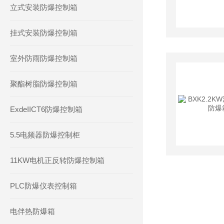
立式安装防爆控制箱
挂式安装防爆控制箱
室外防雨防爆控制箱
聚酯树脂防爆控制箱
ExdeIICT6防爆控制箱
5.5电频器防爆控制柜
11KW电机正反转防爆控制箱
PLC防爆仪表控制箱
电伴热防爆箱