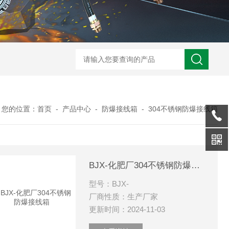
zcfb系列防爆（电磁启动）配电箱
防
您的位置：
首页
-
产品中心
-
防爆接线箱
-
304不锈钢防爆接线箱
BJX-化肥厂304不锈钢防爆接线箱
型号：BJX-
厂商性质：生产厂家
更新时间：2024-11-03