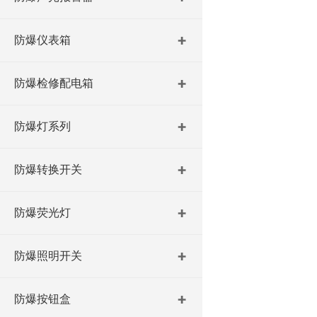
防爆仪表箱
防爆检修配电箱
防爆灯系列
防爆转换开关
防爆荧光灯
防爆照明开关
防爆按钮盒