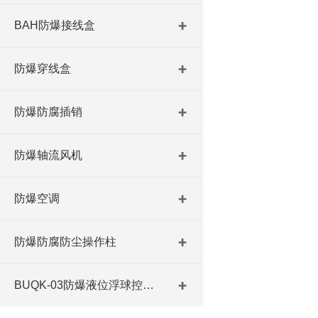
BAH防爆接线盒
防爆穿线盒
防爆防腐插销
防爆轴流风机
防爆空调
防爆防腐防尘操作柱
BUQK-03防爆液位浮球控制器