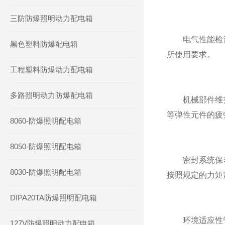
三防防爆照明动力配电箱
电气性能检测
黑色塑料防爆配电箱
所使用要求。
工程塑料防爆动力配电箱
多路照明动力防爆配电箱
机械部件维护
等弹性元件的疲
8060-防爆照明配电箱
8050-防爆照明配电箱
密封系统保养
8030-防爆照明配电箱
按照规定的力矩
DIPA20TA防爆照明配电箱
环境适应性管理
127V防爆照明动力配电箱