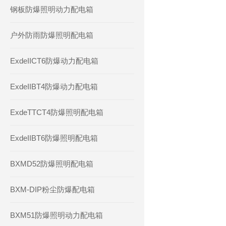
钢板防爆照明动力配电箱
户外防雨防爆照明配电箱
ExdeIICT6防爆动力配电箱
ExdeIIBT4防爆动力配电箱
ExdeTTCT4防爆照明配电箱
ExdeIIBT6防爆照明配电箱
BXMD52防爆照明配电箱
BXM-DIP粉尘防爆配电箱
BXM51防爆照明动力配电箱