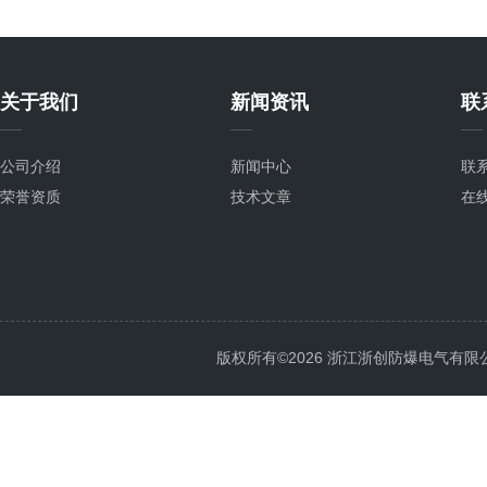
关于我们
新闻资讯
联
公司介绍
新闻中心
联
荣誉资质
技术文章
在
版权所有©2026 浙江浙创防爆电气有限公司 Al