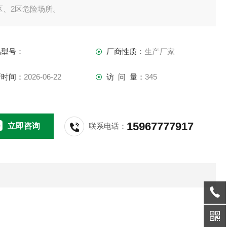
1区、2区危险场所。
IIA、IIB、IIC类爆炸性气体环境
品型号：
厂商性质：
生产厂家
户内，户外（IP54,IP65*）
新时间：
2026-06-22
访 问 量：
345
15967777917
立即咨询
联系电话：