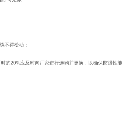
缆不得松动；
厂时的
20%
应及时向厂家进行选购并更换，以确保防爆性能
；