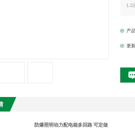
1.
2.
产
3.
更
情
防爆照明动力配电箱多回路 可定做