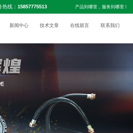
务热线：
15857775513
产品到哪里，服务到哪里 !
新闻中心
技术文章
在线留言
联系我们