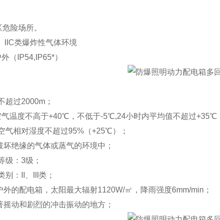
：
2区危险场所。
IIB、IIC类爆炸性气体环境
（IP54,IP65*）
不超过2000m；
空气温度不高于+40℃，不低于-5℃,24小时内平均值不超过+35℃
空气相对湿度不超过95%（+25℃）；
无破坏绝缘的气体或蒸气的环境中；
等级：3级；
别：II、III类；
户外的配电箱，太阳最大辐射1120W/㎡，降雨强度6mm/min；
显著摇动和剧烈的冲击振动的地方；