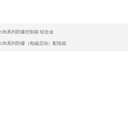
zcfb系列防爆控制箱 铝合金
zcfb系列防爆（电磁启动）配电箱