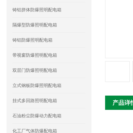
铸铝拼体防爆照明配电箱
隔爆型防爆照明配电箱
铸铝防爆照明配电箱
带视窗防爆照明配电箱
双层门防爆照明配电箱
立式钢板防爆照明配电箱
挂式多回路照明配电箱
产品详
石油粉尘防爆动力配电箱
化工厂气体防爆配电箱