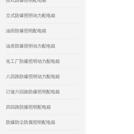
挂式防爆照明配电箱
立式防爆照明动力配电箱
油田防爆照明配电箱
油库防爆照明动力配电箱
化工厂防爆照明动力配电箱
八回路防爆照明动力配电箱
订做六回路防爆照明配电箱
四回路防爆照明配电箱
防爆防尘防腐照明配电箱