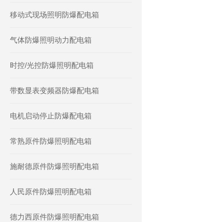
移动式现场照明防爆配电箱
气体防爆照明动力配电箱
时控/光控防爆照明配电箱
带数显表变频器防爆配电箱
电机启动停止防爆配电箱
常熟原件防爆照明配电箱
施耐德原件防爆照明配电箱
人民原件防爆照明配电箱
德力西原件防爆照明配电箱