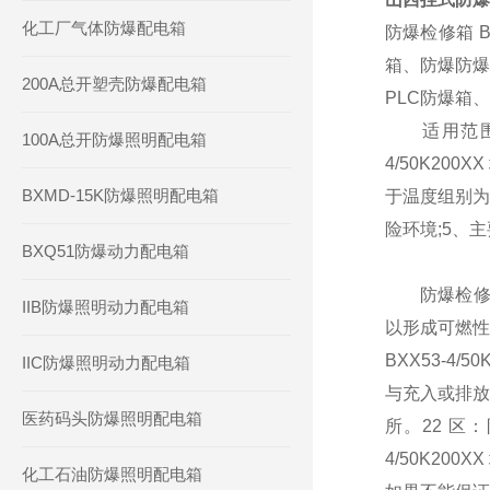
化工厂气体防爆配电箱
防爆检修箱 
箱、防爆防爆
200A总开塑壳防爆配电箱
PLC防爆箱
适用范围 防
100A总开防爆照明配电箱
4/50K20
BXMD-15K防爆照明配电箱
于温度组别为T
险环境;5、主
BXQ51防爆动力配电箱
防爆检修箱粉
IIB防爆照明动力配电箱
以形成可燃性
BXX53-
IIC防爆照明动力配电箱
与充入或排放
医药码头防爆照明配电箱
所。22 区
4/50K2
化工石油防爆照明配电箱