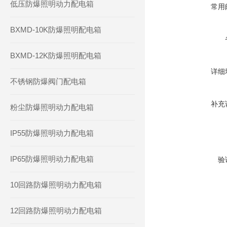
低压防爆照明动力配电箱
常用
BXMD-10K防爆照明配电箱
BXMD-12K防爆照明配电箱
详细
不锈钢防爆阀门配电箱
补充
粉尘防爆照明动力配电箱
IP55防爆照明动力配电箱
IP65防爆照明动力配电箱
验
10回路防爆照明动力配电箱
12回路防爆照明动力配电箱