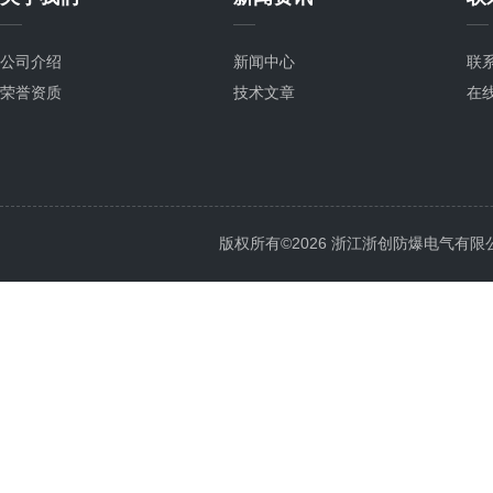
公司介绍
新闻中心
联
荣誉资质
技术文章
在
版权所有©2026 浙江浙创防爆电气有限公司 Al