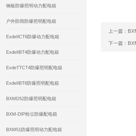
钢板防爆照明动力配电箱
户外防雨防爆照明配电箱
上一篇：
BX
ExdeIICT6防爆动力配电箱
下一篇：
BX
ExdeIIBT4防爆动力配电箱
ExdeTTCT4防爆照明配电箱
ExdeIIBT6防爆照明配电箱
BXMD52防爆照明配电箱
BXM-DIP粉尘防爆配电箱
BXM51防爆照明动力配电箱