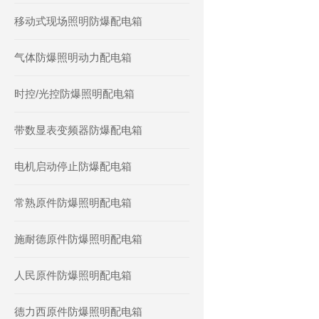
移动式现场照明防爆配电箱
气体防爆照明动力配电箱
时控/光控防爆照明配电箱
带数显表变频器防爆配电箱
电机启动停止防爆配电箱
常熟原件防爆照明配电箱
施耐德原件防爆照明配电箱
人民原件防爆照明配电箱
德力西原件防爆照明配电箱