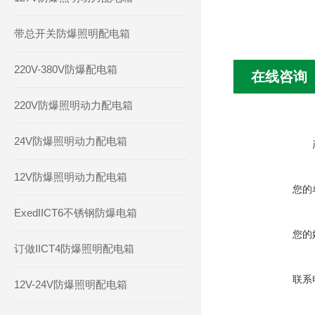
带总开关防爆照明配电箱
220V-380V防爆配电箱
在线咨询
220V防爆照明动力配电箱
24V防爆照明动力配电箱
12V防爆照明动力配电箱
您的
ExedIICT6不锈钢防爆电箱
您的
订做IICT4防爆照明配电箱
联系
12V-24V防爆照明配电箱