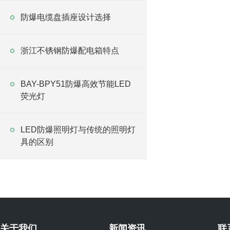
防爆电缆盘插座设计选择
浙江不锈钢防爆配电箱特点
BAY-BPY51防爆高效节能LED
荧光灯
LED防爆照明灯与传统的照明灯
具的区别
关于我们
新闻资讯
联