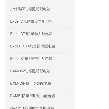
户外防雨防爆照明配电箱
ExdeIICT6防爆动力配电箱
ExdeIIBT4防爆动力配电箱
ExdeTTCT4防爆照明配电箱
ExdeIIBT6防爆照明配电箱
BXMD52防爆照明配电箱
BXM-DIP粉尘防爆配电箱
BXM51防爆照明动力配电箱
移动式现场照明防爆配电箱