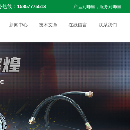
务热线：
15857775513
产品到哪里，服务到哪里 !
新闻中心
技术文章
在线留言
联系我们