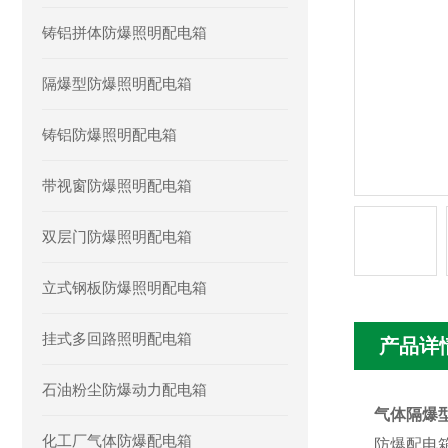
铸铝拼体防爆照明配电箱
隔爆型防爆照明配电箱
铸铝防爆照明配电箱
带视窗防爆照明配电箱
双层门防爆照明配电箱
立式钢板防爆照明配电箱
挂式多回路照明配电箱
产品详
石油粉尘防爆动力配电箱
气体隔爆
化工厂气体防爆配电箱
防爆配电