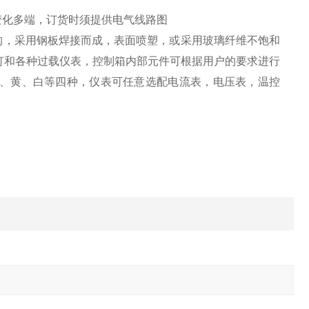
变化多端，订货时须提供电气线路图
构，采用钢板焊接而成，表面喷塑，或采用玻璃纤维不饱和
灯和各种过载仪表，控制箱内部元件可根据用户的要求进行
、黄、白等四种，仪表可任意选配电流表，电压表，温控