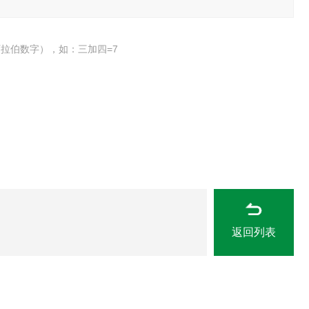
拉伯数字），如：三加四=7
返回列表