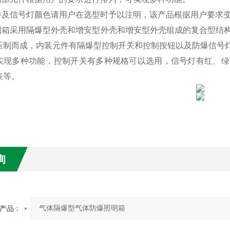
元件及信号灯颜色请用户在选型时予以注明，该产品根据用户要求
控制箱采用隔爆型外壳和增安型外壳和增安型外壳组成的复合型结
压制而成，内装元件有隔爆型控制开关和控制按钮以及防爆信号
实现多种功能，控制开关有多种规格可以选用，信号灯有红、绿
表等。
询
产品：