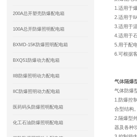
1.适用于
200A总开塑壳防爆配电箱
2.适用于I
3.适用于
100A总开防爆照明配电箱
4.适用
BXMD-15K防爆照明配电箱
5.用于配
6.可根
BXQ51防爆动力配电箱
IIB防爆照明动力配电箱
气体隔爆
气体防爆
IIC防爆照明动力配电箱
1.防爆
医药码头防爆照明配电箱
合型结构
2.隔爆
化工石油防爆照明配电箱
器及各种
3.控制