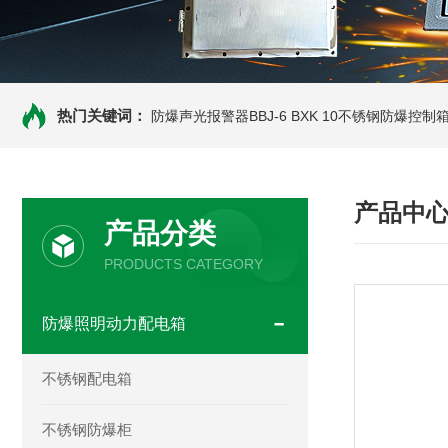
热门关键词：
防爆声光报警器BBJ-6
BXK 10不锈钢防爆控制
产品中
产品分类
PRODUCTS CATEGORY
防爆照明动力配电箱
不锈钢配电箱
不锈钢防爆柜