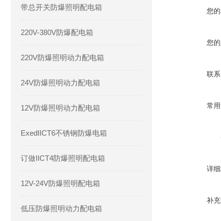
带总开关防爆照明配电箱
您的
220V-380V防爆配电箱
您的
220V防爆照明动力配电箱
联系
24V防爆照明动力配电箱
常用
12V防爆照明动力配电箱
ExedIICT6不锈钢防爆电箱
订做IICT4防爆照明配电箱
详细
12V-24V防爆照明配电箱
补充
低压防爆照明动力配电箱