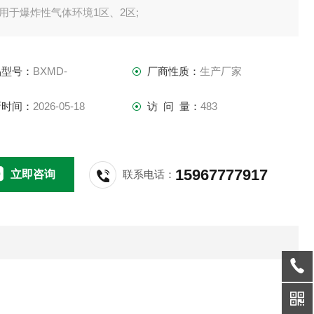
适用于爆炸性气体环境1区、2区;
适用于IIA、IIB、IIC级爆炸性气体环境;
品型号：
BXMD-
厂商性质：
生产厂家
适用于温度组别为T1-T4的环境;
新时间：
2026-05-18
访 问 量：
483
15967777917
立即咨询
联系电话：