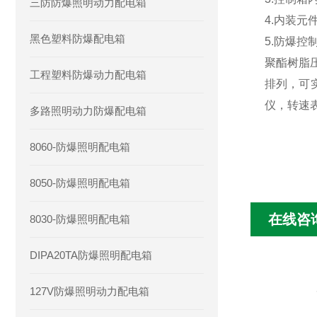
三防防爆照明动力配电箱
4.内装
黑色塑料防爆配电箱
5.防爆
聚酯树脂
工程塑料防爆动力配电箱
排列，可
仪，转速
多路照明动力防爆配电箱
8060-防爆照明配电箱
8050-防爆照明配电箱
在线咨
8030-防爆照明配电箱
DIPA20TA防爆照明配电箱
127V防爆照明动力配电箱