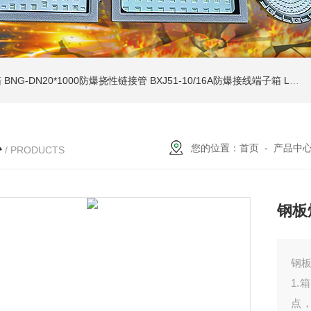
箱
BNG-DN20*1000防爆挠性链接管
BXJ51-10/16A防爆接线端子箱
LCZ-zcfb系列户外防雨挂墙式防爆操作柱
心
您的位置：
首页
-
产品中
/ PRODUCTS
钢板
钢
1
点