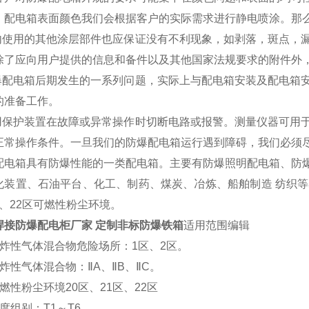
。配电箱表面颜色我们会根据客户的实际需求进行静电喷涂。那
使用的其他涂层部件也应保证没有不利现象，如剥落，斑点，漏
除了应向用户提供的信息和备件以及其他国家法规要求的附件外
配电箱后期发生的一系列问题，实际上与配电箱安装及配电箱安
的准备工作。
保护装置在故障或异常操作时切断电路或报警。测量仪器可用于
正常操作条件。一旦我们的防爆配电箱运行遇到障碍，我们必须
箱具有防爆性能的一类配电箱。主要有防爆照明配电箱、防爆动
化装置、石油平台、化工、制药、煤炭、冶炼、船舶制造 纺织等
1区、22区可燃性粉尘环境。
焊接防爆配电柜厂家 定制非标防爆铁箱
适用范围编辑
性气体混合物危险场所：1区、2区。
性气体混合物：ⅡA、ⅡB、ⅡC。
性粉尘环境20区、21区、22区
组别：T1～T6。