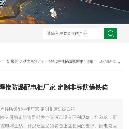
zcfb系列防爆（电磁启动）配电箱
防
心
-
防爆照明动力配电箱
-
铸铝拼体防爆照明配电箱
-
BXMD-钢板焊接防爆配电柜厂家 定制非标防爆铁箱
焊接防爆配电柜厂家 定制非标防爆铁箱
板焊接防爆配电柜厂家 定制非标防爆铁箱
.箱内使用的其他涂层部件也应保证没有不利现象，如剥落，斑
，漏电和生锈。外观质量必须符合上述相同的要求。配电箱应