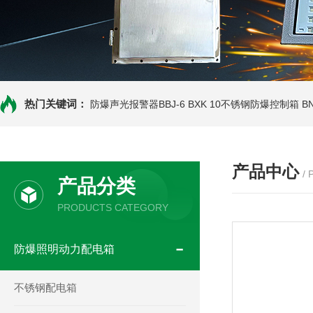
热门关键词：
防爆声光报警器BBJ-6
BXK 10不锈钢防爆控制箱
B
产品中心
/
产品分类
PRODUCTS CATEGORY
防爆照明动力配电箱
不锈钢配电箱