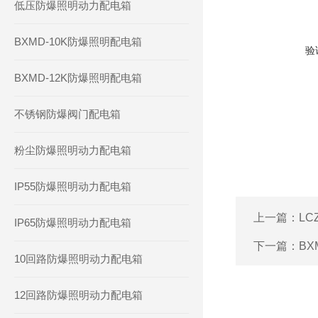
低压防爆照明动力配电箱
BXMD-10K防爆照明配电箱
验
BXMD-12K防爆照明配电箱
不锈钢防爆阀门配电箱
粉尘防爆照明动力配电箱
IP55防爆照明动力配电箱
上一篇：
LC
IP65防爆照明动力配电箱
下一篇：
B
10回路防爆照明动力配电箱
12回路防爆照明动力配电箱