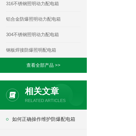
316不锈钢照明动力配电箱
铝合金防爆照明动力配电箱
304不锈钢照明动力配电箱
钢板焊接防爆照明配电箱
查看全部产品 >>
相关文章
RELATED ARTICLES
如何正确操作维护防爆配电箱