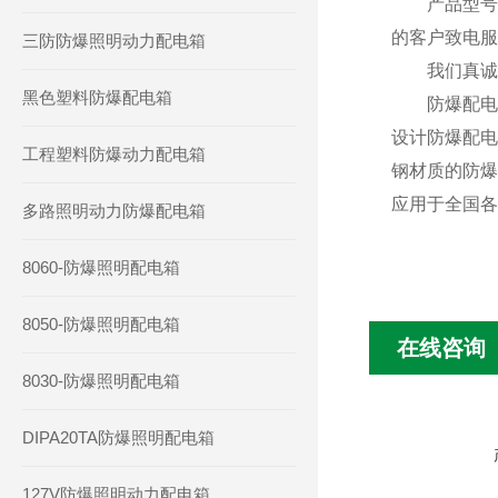
产品型号不
的客户致电服
三防防爆照明动力配电箱
我们真诚期
黑色塑料防爆配电箱
防爆配电箱
设计防爆配电
工程塑料防爆动力配电箱
钢材质的防爆
应用于全国各
多路照明动力防爆配电箱
8060-防爆照明配电箱
8050-防爆照明配电箱
在线咨询
8030-防爆照明配电箱
DIPA20TA防爆照明配电箱
127V防爆照明动力配电箱