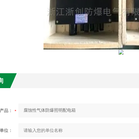
询
产品：
单位：