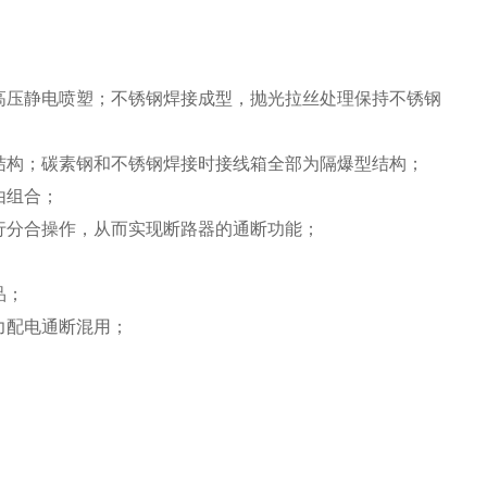
压静电喷塑；不锈钢焊接成型，抛光拉丝处理保持不锈钢
构；碳素钢和不锈钢焊接时接线箱全部为隔爆型结构；
由组合；
分合操作，从而实现断路器的通断功能；
品；
配电通断混用；