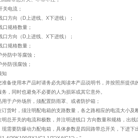
关电流；
口方向（D上进线、X下进线）；
口规格数量；
口方向（D上进线、X下进线）；
口规格数量；
外防中等腐蚀；
外防强腐蚀；
知
备使用本产品时请务必先阅读本产品说明书，并按照所提供的
服务，同时也避免不必要的人为损坏或其它意外。
于户外场所，须配置防雨罩、或者防护箱；
货时，须注明配电箱的支路数量，各之路相应的电流大小及断
注明总开关的电流和极数，并注明进线口 方向数量和规格，出线
需要防爆动力配电箱，具体参数是四回路带总开关，下进下出线