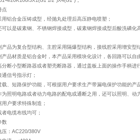
-4/20K100/3X1(G1 1/2")X4(G1")；"
点
铝合金压铸成型，经抛丸处理后高压静电喷塑；
以是碳素钢、不锈钢焊接成型，碳素钢焊接成型后酸洗磷化高
品为复合型结构、主腔采用隔爆型结构，接线腔采用增安型结
品材质是铝合金时，本产品采用模块化设计，各回路可以自
断小型断路器或者塑壳断路器，通过盖板上面的操作手柄进行
通信号指示灯；
、短路保护功能，可根据用户要求生产带漏电保护功能的产
照明电路或者动力电路的配电或通断之用，还可以照明、动力
用户要求特殊制造；
者电缆布线均可；
数
AC220/380V