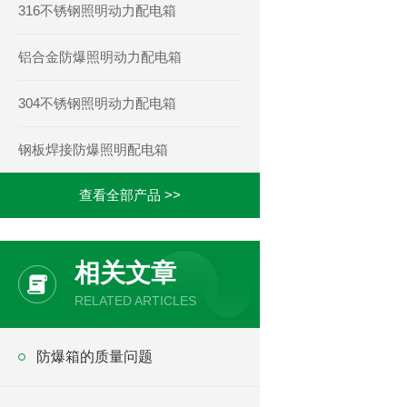
316不锈钢照明动力配电箱
铝合金防爆照明动力配电箱
304不锈钢照明动力配电箱
钢板焊接防爆照明配电箱
查看全部产品 >>
相关文章
RELATED ARTICLES
防爆箱的质量问题