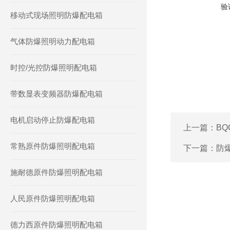
验
移动式现场照明防爆配电箱
气体防爆照明动力配电箱
时控/光控防爆照明配电箱
带数显表变频器防爆配电箱
电机启动停止防爆配电箱
上一篇：
BQ
常熟原件防爆照明配电箱
下一篇：
防爆
施耐德原件防爆照明配电箱
人民原件防爆照明配电箱
德力西原件防爆照明配电箱