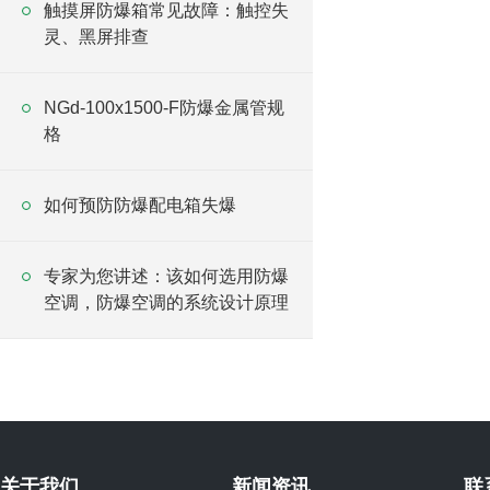
触摸屏防爆箱常见故障：触控失
灵、黑屏排查
NGd-100x1500-F防爆金属管规
格
如何预防防爆配电箱失爆
专家为您讲述：该如何选用防爆
空调，防爆空调的系统设计原理
关于我们
新闻资讯
联