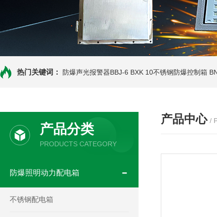
热门关键词：
防爆声光报警器BBJ-6
BXK 10不锈钢防爆控制箱
B
产品中心
/
产品分类
PRODUCTS CATEGORY
防爆照明动力配电箱
不锈钢配电箱