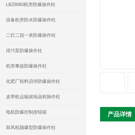
LBZ8060机旁防爆操作柱
设备机旁防水防爆操作柱
二灯二扭一表防爆操作柱
排污泵防爆操作柱
机旁事故防爆操作柱
化肥厂投料启停防爆操作柱
皮带机运输就地远程操作柱
电机防爆控制按钮箱
产品详情
鼓风机隔爆型防爆操作柱