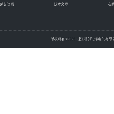
荣誉资质
技术文章
在
版权所有©2026 浙江浙创防爆电气有限公司 Al