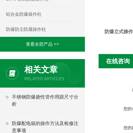
铝合金防爆操作柱
防爆防尘防腐操作柱
防爆立式操作
查看全部产品 >>
在线咨询
相关文章
RELATED ARTICLES
不锈钢防爆挠性管作用跟尺寸分
析
您的
防爆配电箱的操作方法及检修注
您的
意事项