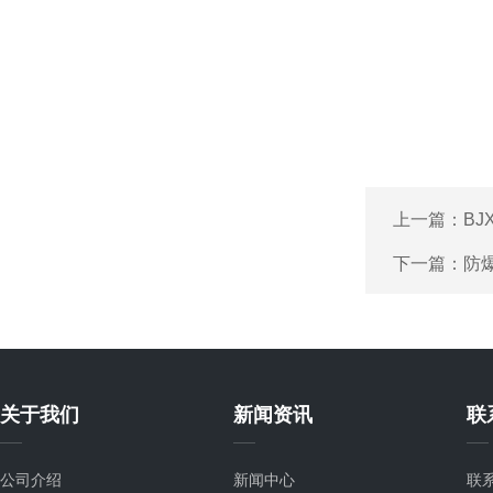
上一篇：
B
下一篇：
防
关于我们
新闻资讯
联
公司介绍
新闻中心
联