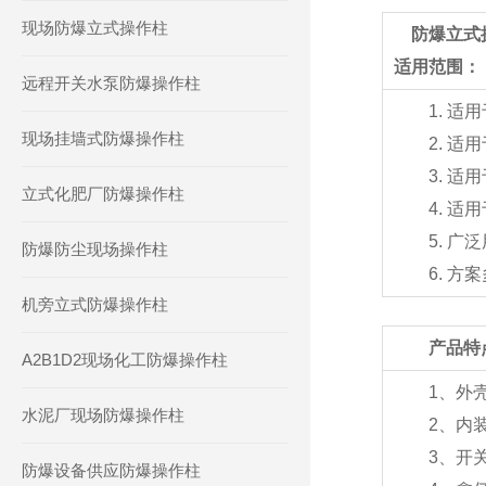
现场防爆立式操作柱
防爆立式
适用范围：
远程开关水泵防爆操作柱
1. 适用
现场挂墙式防爆操作柱
2. 适用
3. 适用
立式化肥厂防爆操作柱
4. 适用
5. 广泛
防爆防尘现场操作柱
6. 方案
机旁立式防爆操作柱
产品特
A2B1D2现场化工防爆操作柱
1、外壳采
水泥厂现场防爆操作柱
2、内装指
3、开关3
防爆设备供应防爆操作柱