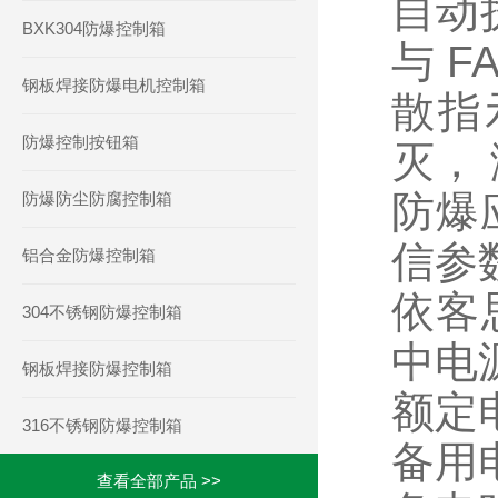
自动
BXK304防爆控制箱
与 
钢板焊接防爆电机控制箱
散指
防爆控制按钮箱
灭，
防爆
防爆防尘防腐控制箱
信参
铝合金防爆控制箱
依客
304不锈钢防爆控制箱
中电
钢板焊接防爆控制箱
额定电
316不锈钢防爆控制箱
备用电
查看全部产品 >>