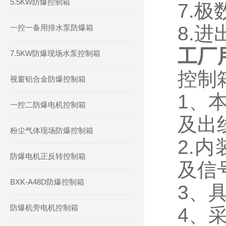
5.5KW防爆控制箱
7.极数
8.进
一控一备用排水泵防爆箱
工厂
7.5KW防爆现场水泵控制箱
控制
视窗铝合金防爆控制箱
1、
一控二防爆电机控制箱
及出
粉尘气体现场防爆控制箱
2.
防爆电机正反转控制箱
及信
BXK-A48D防爆控制箱
3、
防爆机旁电机控制箱
4、