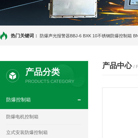
热门关键词：
防爆声光报警器BBJ-6
BXK 10不锈钢防爆控制箱
B
产品中心
/
产品分类
PRODUCTS CATEGORY
防爆控制箱
防爆电机控制箱
立式安装防爆控制箱