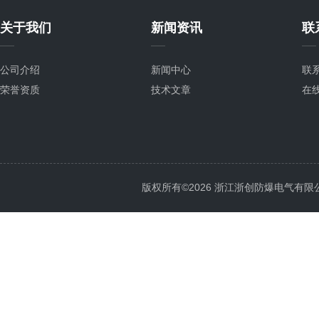
关于我们
新闻资讯
联
公司介绍
新闻中心
联
荣誉资质
技术文章
在
版权所有©2026 浙江浙创防爆电气有限公司 Al