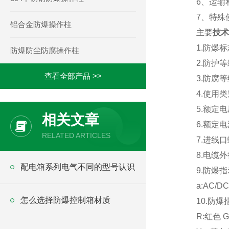
6、运输和储
7、特殊使
铝合金防爆操作柱
主要
技术
1.防爆标志: Ex
防爆防尘防腐操作柱
2.防护等级: 
查看全部产品 >>
3.防腐等级:
4.使用类别: 
5.额定电压: 
相关文章
6.额定电流:
RELATED ARTICLES
7.进线口螺纹
8.电缆外径：
配电箱系列电气不同的型号认识
9.防爆指示
a:AC/DC12-
怎么选择防爆控制箱材质
10.防爆指
R:红色 G