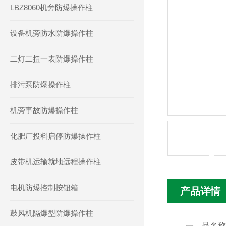
LBZ8060机旁防爆操作柱
设备机旁防水防爆操作柱
二灯二扭一表防爆操作柱
排污泵防爆操作柱
机旁事故防爆操作柱
化肥厂投料启停防爆操作柱
皮带机运输就地远程操作柱
电机防爆控制按钮箱
产品详情
鼓风机隔爆型防爆操作柱
一，品名称