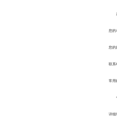
您的
您的
联系
常用
详细