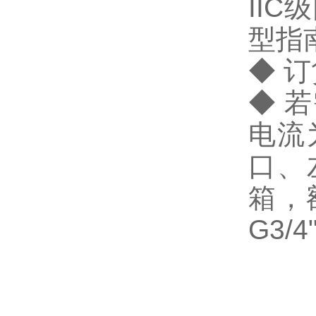
IIC
型指
◆ 
◆ 
电流
口、
箱，
G3/