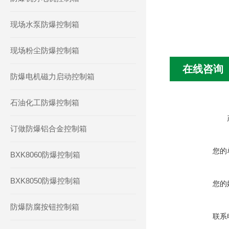
现场水泵防爆控制箱
现场粉尘防爆控制箱
在线咨询
防爆电机磁力启动控制箱
石油化工防爆控制箱
订做防爆铝合金控制箱
您的
BXK8060防爆控制箱
BXK8050防爆控制箱
您的
防爆防腐按钮控制箱
联系