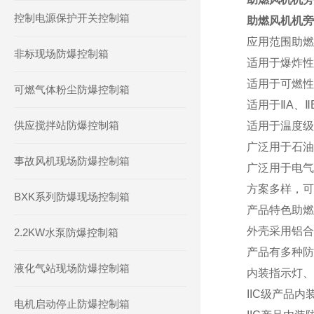
控制电源保护开关控制箱
助燃风机机旁
应用范围助燃
非标现场防爆控制箱
适用于爆炸性
适用于可燃性
可燃气体粉尘防爆控制箱
适用于ⅡA、
供应搅拌站防爆控制箱
适用于温度级
广泛用于石油
事故风机现场防爆控制箱
广泛用于电气
方案多样，可
BXK系列防爆现场控制箱
产品特色助燃
外壳采用铝合
2.2KW水泵防爆控制箱
产品有多种防
液化气站现场防爆控制箱
内装指示灯、
IIC级产品
电机启动停止防爆控制箱