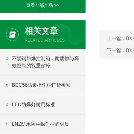
查看全部产品 >>
相关文章
上一篇：
B
RELATED ARTICLES
下一篇：
B
不锈钢防爆控制箱：耐腐蚀与高
效控制的双重保障
BEC56防爆操作柱订货须知
LED防爆灯耐用标准
LNZ防水防尘操作柱的材质