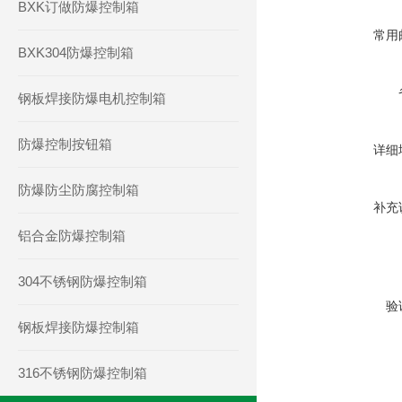
BXK订做防爆控制箱
常用
BXK304防爆控制箱
钢板焊接防爆电机控制箱
防爆控制按钮箱
详细
防爆防尘防腐控制箱
补充
铝合金防爆控制箱
304不锈钢防爆控制箱
验
钢板焊接防爆控制箱
316不锈钢防爆控制箱