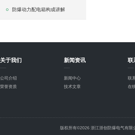
防爆动力配电箱构成讲解
关于我们
新闻资讯
联
公司介绍
新闻中心
联
荣誉资质
技术文章
在
版权所有©2026 浙江浙创防爆电气有限公司 Al