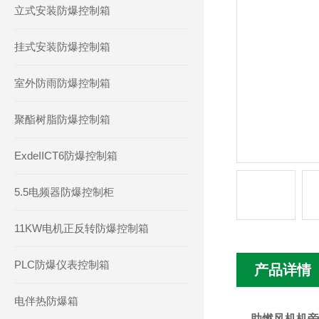
立式安装防爆控制箱
挂式安装防爆控制箱
室外防雨防爆控制箱
聚酯树脂防爆控制箱
ExdeIICT6防爆控制箱
5.5电频器防爆控制柜
11KW电机正反转防爆控制箱
PLC防爆仪表控制箱
产品详情
电伴热防爆箱
助燃风机机旁