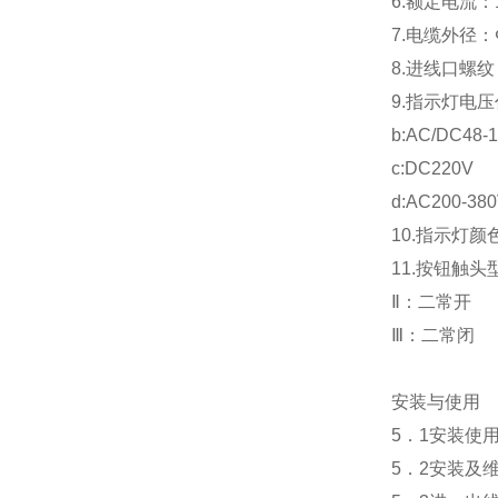
6.额定电流：
7.电缆外径：
8.进线口螺纹
9.指示灯电压代
b:AC/DC48-
c:DC220V
d:AC200-38
10.指示灯
11.按钮触头
Ⅱ：二常开
Ⅲ：二常闭
安装与使用
5．1安装使
5．2安装及