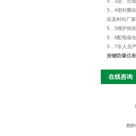
5．3进、出
5．4密封圈
应及时向厂家
5．5维护拆
5．6配电箱
5．7非人员
按键防爆仪表
在线咨询
您的