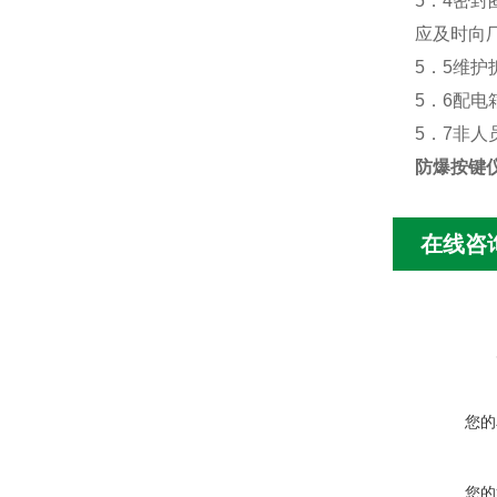
5．4密
应及时向
5．5维护
5．6配
5．7非
防爆按键
在线咨
您的
您的