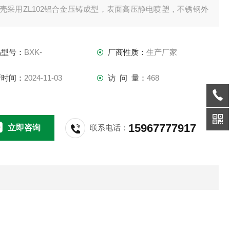
外壳采用ZL102铝合金压铸成型，表面高压静电喷塑，不锈钢外
紧固件；
品型号：
BXK-
厂商性质：
生产厂家
具有防水、防尘等性能；
新时间：
2024-11-03
访 问 量：
468
15967777917
立即咨询
联系电话：