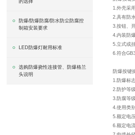
的选择
1.外壳采
2.具有防
防爆/防爆防腐/防水防尘防腐控
3.按钮
制箱安装要求
4.内装防
5.立式
LED防爆灯耐用标准
6.符合GB
选购防爆挠性连接管、防爆格兰
防爆按键
头说明
1.防爆标志
2.防护等级
3.防腐等
4.使用类别
5.额定电压
6.额定电流
7.电缆外径