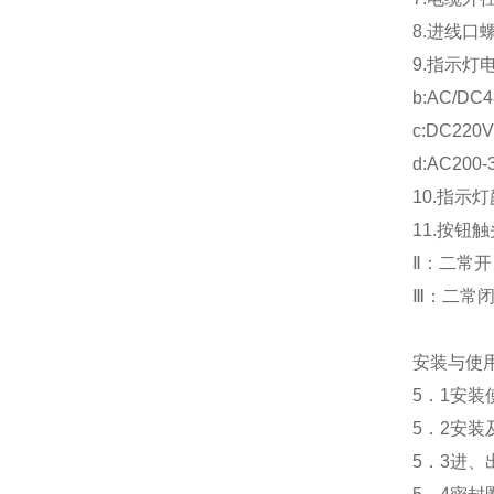
8.进线口螺
9.指示灯电
b:AC/DC4
c:DC220V
d:AC200-
10.指示
11.按钮
Ⅱ：二常开
Ⅲ：二常
安装与使
5．1安
5．2安
5．3进