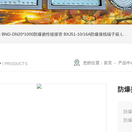
箱
BNG-DN20*1000防爆挠性链接管
BXJ51-10/16A防爆接线端子箱
LCZ-zcfb系列户外防雨挂墙式防爆操作柱
心
您的位置：
首页
-
产品中
/ PRODUCTS
防爆
防
防