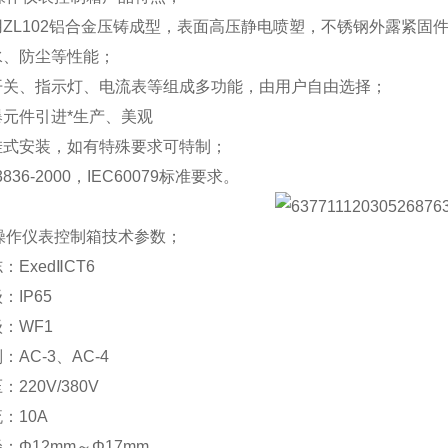
用ZL102铝合金压铸成型，表面高压静电喷塑，不锈钢外露紧固
水、防尘等性能；
、开关、指示灯、电流表等组成多功能，由用户自由选择；
爆元件引进*生产、美观
或挂式安装，如有特殊要求可特制；
3836-2000，IEC60079标准要求。
操作仪表控制箱技术参数；
：ExedⅡCT6
：IP65
级：WF1
：AC-3、AC-4
：220V/380V
：10A
：Φ12mm～Φ17mm