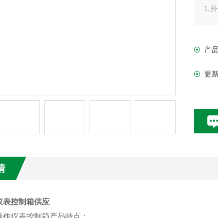
1.
露
产
2.
更
情
仪表控制箱供应
操作仪表控制箱产品特点；