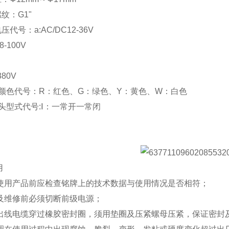
纹：G1"
压代号：a:AC/DC12-36V
8-100V
380V
灯颜色代号：R：红色、G：绿色、Y：黄色、W：白色
触头型式代号:Ⅰ：一常开一常闭
闭
用
装使用产品前应检查铭牌上的技术数据与使用情况是否相符；
装及维修前必须切断前级电源；
、出线电缆穿过橡胶密封圈，须用垫圈及压紧螺母压紧，保证密封