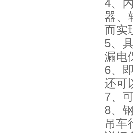
4、
器、
而实
5、
漏电
6、
还可
7、
8、
吊车