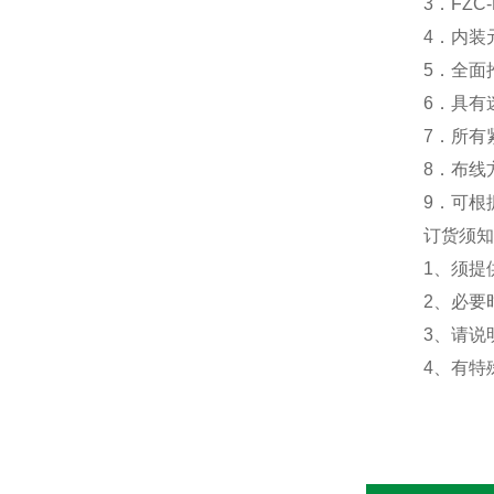
3．FZC-
4．内装元
5．全面推
6．具有迷
7．所有紧
8．布线方
9．可根据
订货须知
1、须提供
2、必要时
3、请说明
4、有特殊