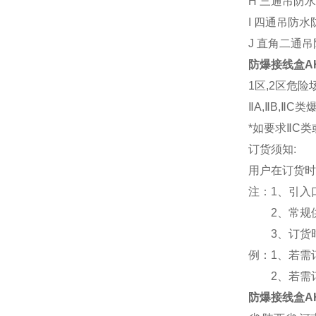
H 三通吊防
I 四通吊防
J 直角二通
防爆接线盒AH-
1区,2区危险
ⅡA,ⅡB,Ⅱ
*如要求ⅡC
订货须知:
用户在订货时
注：1、引入
2、常规供
3、订货时
例：1、若需订
2、若需订购
防爆接线盒AH-