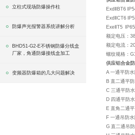
立柱式现场防爆操作柱
ExdⅡBT6 IP5
ExdⅡCT6 IP5
防爆声光报警器系统讲解分析
ExeⅡT5 IP65
额定电压：38
额定电流：20
BHD51-G2-E不锈钢防爆分线盒
厂家，角通防爆接线盒加工
螺纹规格：G1/2
供应
铝合金防爆
A 一通平防
变频器防爆箱的几大问题解决
B 直二通平
C 三通平防
D 四通平防
E 直角二通
F 一通吊防
G 直二通吊