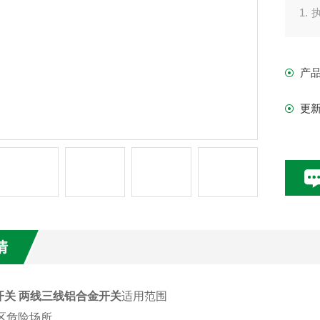
1. 
IEC
产
2. 
更
3.
情
开关 两线三线铝合金开关
适用范围
、2区危险场所。