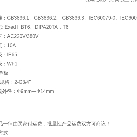
：
：GB3836.1、GB3836.2、 GB3836.3、IEC60079-0、IEC6007
 Exed II BT6、DIPA20TA，T6
：AC220V/380V
流：10A
级：IP65
级：WF1
 单极
格：2-G3/4"
电缆外径：Φ9mm—Φ14mm
品一律由买家付运费，批量性产品运费双方可商议！
款方式