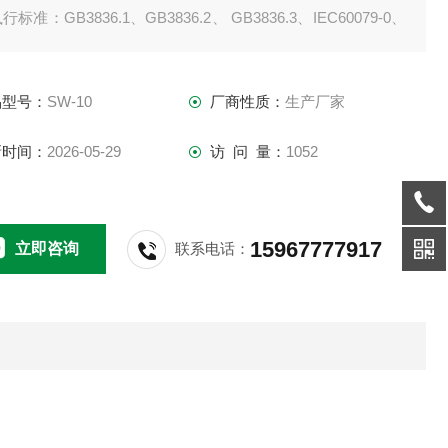
执行标准：GB3836.1、GB3836.2、 GB3836.3、IEC60079-0、
60079-1、IEC60079-7
品型号：
SW-10
厂商性质：
生产厂家
防爆标志: Exed II BT6、DIPA20TA，T6
新时间：
2026-05-29
访 问 量：
1052
 额定电压：AC220V/380V
15967777917
立即咨询
联系电话：