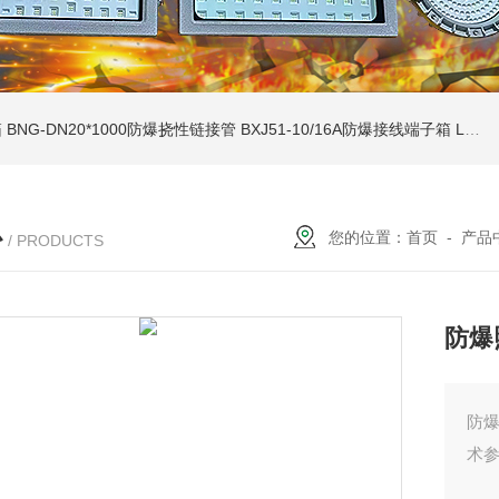
箱
BNG-DN20*1000防爆挠性链接管
BXJ51-10/16A防爆接线端子箱
LCZ-zcfb系列户外防雨挂墙式防爆操作柱
心
您的位置：
首页
-
产品
/ PRODUCTS
防爆
防
术