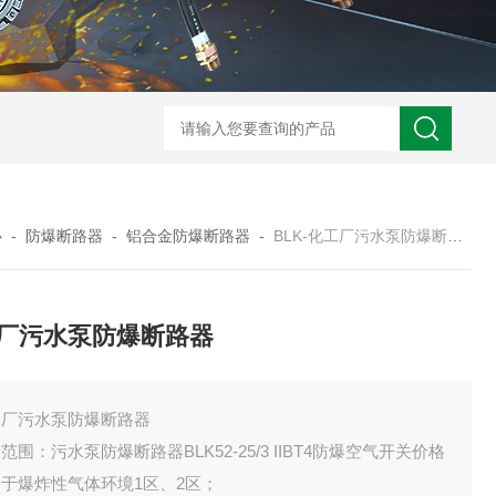
zcfb系列防爆（电磁启动）配电箱
防
心
-
防爆断路器
-
铝合金防爆断路器
-
BLK-化工厂污水泵防爆断路器
厂污水泵防爆断路器
工厂污水泵防爆断路器
范围：污水泵防爆断路器BLK52-25/3 IIBT4防爆空气开关价格
于爆炸性气体环境1区、2区；