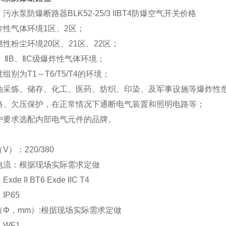
污水泵防爆断路器BLK52-25/3 IIBT4防爆空气开关价格
炸性气体环境1区、2区；
性粉尘环境20区、21区、22区；
、ⅡB、ⅡC级爆炸性气体环境；
组别为T1～T6/T5/T4的环境；
油采炼、储存、化工、医药、纺织、印染、及军事设施等爆炸性
路、欠压保护，在正常情况下通断电气装置和照明电路等；
户要求选配内部电气元件的品牌。
：
）：220/380
电流：根据现场实际需求定做
e II BT6 Exde IIC T4
IP65
（Φ，mm）:根据现场实际需求定做
WF1