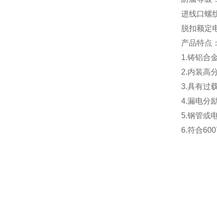
进线口螺纹
脱扣额定电l
产品特点：
1.铸铝合
2.内装高
3.具有过
4.漏电分
5.钢管或
6.符合60