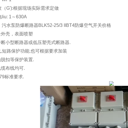
（G'):根据现场实际需求定做
iu: 1～630A
污水泵防爆断路器BLK52-25/3 IIBT4防爆空气开关价格
金外壳，表面喷塑
分断小型断路器或低压塑壳式断路器.
载,短路保护功能,也可根据要求加装
励脱扣等保护装置.
电缆布线均可.
079标准要求.