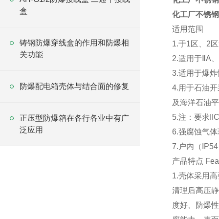
盒
化工厂不锈钢
铸钢防爆穿线盒的作用和防爆相
1.于1区、2
关功能
2.适用于ⅡA
3.适用于爆炸
防爆配电箱壳体与结合面的修复
4.用于石油
及海洋石油平
5.注：要求I
正压型防爆箱在各行各业中有广
泛应用
6.强腐蚀气
7.户内（IP5
产品特点 Feat
1.壳体采用
清理后高压静
度好、防爆性