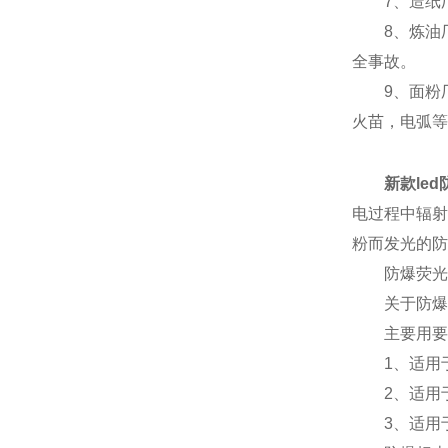
7、造纸厂
8、炼油厂
全事故。
9、面粉厂
火苗，电弧等
新款le
电过程中辐射
粉而发光的防
防爆荧光
关于防爆荧
主要用要石
1、适用于爆
2、适用于Ⅱ
3、适用于爆